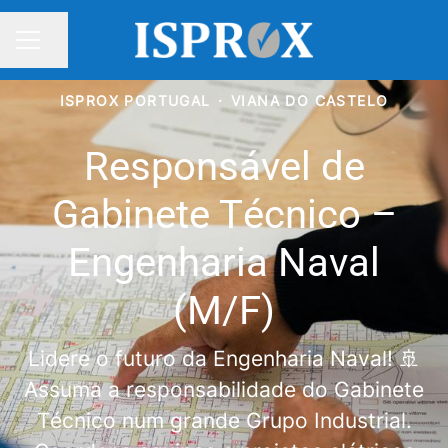
Partilhar página
MENU DE CARREIRAS
ISPROX PORTUGAL
·
VIANA DO CASTELO
Responsável de
Gabinete Técnico –
Engenharia Naval
(M/F)
Lidere o futuro da Engenharia Naval! 🚢
Assuma a responsabilidade do Gabinete
Técnico num grande Grupo Industrial.