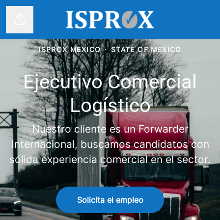
Compartir página
ISPROX MEXICO
·
STATE OF MEXICO
Ejecutivo Comercial
Logístico
Nuestro cliente es un Forwarder
Internacional, buscamos candidatos con
sólida experiencia comercial en el sector.
Solicita el empleo