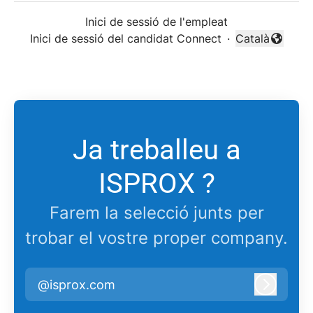
Inici de sessió de l'empleat
Inici de sessió del candidat Connect
·
Català
Canviar l'idio
Ja treballeu a
ISPROX ?
Farem la selecció junts per
trobar el vostre proper company.
@isprox.com
Inicieu l